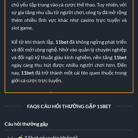
chủ yếu tập trung vào cá cược thể thao. Tuy nhiên, với
sự gia tăng nhu cầu từ người chơi, công ty đã mở rộng
thêm nhiều lĩnh vực khác như casino trực tuyến và
slot game.
Kể từ khi thành lập,
11bet
đã không ngừng phát triển
và đổi mới công nghệ. Nhờ vào quản lý chuyên nghiệp
và đội ngũ kỹ thuật giàu kinh nghiệm, nền tảng
11bet
ngày càng thu hút được nhiều người chơi hơn. Đến
nay,
11bet
đã trở thành một cái tên quen thuộc trong
giới cá cược trực tuyến.
Tầm nhìn phát triển
Thương hiệu 11bet
hướng tới việc trở thành một
FAQS CÂU HỎI THƯỜNG GẶP 11BET
trong những nhà cái hàng đầu trong lĩnh vực cá cược
trực tuyến tại châu Á. Với tầm nhìn dài hạn,
11bet
Câu hỏi thường gặp
mong muốn không ngừng cải tiến dịch vụ, đa dạng hóa
sản phẩm và nâng cao trải nghiệm
11bet
cho người
11bet có uy tín không?