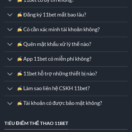
dùng.
Đăng ký 11bet mất bao lâu?
Để đạt được điều đó, hệ sinh thái
11bet
sẽ được mở
rộng và củng cố với các dịch vụ và sản phẩm mới, từ cá
Có cần xác minh tài khoản không?
cược thể thao tới các trò chơi độc đáo trong casino.
Sự phát triển của 11BET không chỉ giới hạn ở việc mở
Quên mật khẩu xử lý thế nào?
rộng danh mục sản phẩm mà còn bao gồm cải tiến
công nghệ và hỗ trợ khách hàng.
App 11bet có miễn phí không?
Sứ mệnh thương hiệu
11bet hỗ trợ những thiết bị nào?
Sứ mệnh của
nhà cái 11bet
là mang đến cho người
chơi một sân chơi công bằng và minh bạch, nơi mà mọi
Làm sao liên hệ CSKH 11bet?
người đều có cơ hội tham gia và thắng lợi.
11bet
tập
trung vào việc xây dựng một nền tảng an toàn, bảo
Tài khoản có được bảo mật không?
mật với nhiều hình thức cá cược phong phú.
Bên cạnh đó,
11bet
còn cam kết cung cấp các dịch vụ
TIÊU ĐIỂM THỂ THAO 11BET
hỗ trợ khách hàng tốt nhất để đảm bảo người chơi