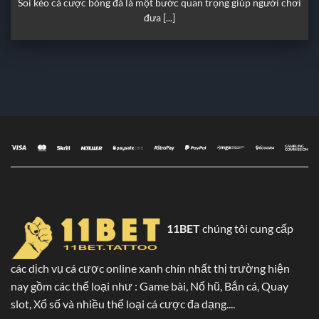
Soi kèo cá cược bóng đá là một bước quan trọng giúp người chơi
đưa [...]
Điều Gì Giúp 11BET Được Nhiều Người
Biết Đến
Có nhiều lý do khiến
11bet
chính thức trở thành một
trong những nhà cái trực tuyến phổ biến nhất hiện
nay. Dưới đây là những yếu tố chính giúp thương hiệu
này giữ vững vị thế của mình trong ngành cá cược.
11BET
chúng tôi cung cấp
các dịch vụ cá cược online xanh chín nhất thị trường hiện
nay gồm các thể loại như : Game bài, Nổ hũ, Bắn cá, Quay
slot, Xổ số và nhiều thể loại cá cược đa dạng....